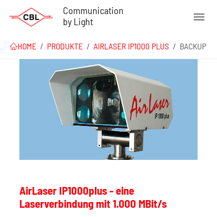
Zum Hauptinhalt springen
Communication
by Light
Sie sind hier:
HOME
PRODUKTE
AIRLASER IP1000 PLUS
BACKUP
AirLaser IP1000plus - eine
Laserverbindung mit 1.000 MBit/s